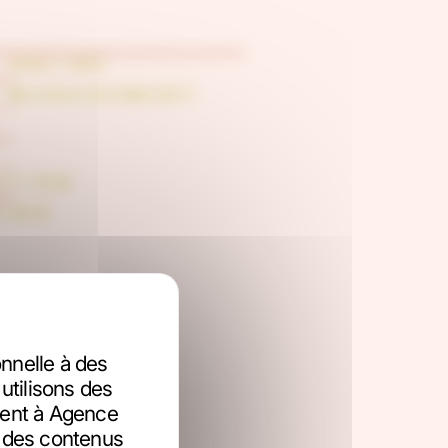
 ONLINE
 MANAGEMENT
ATION
ING
nelle à des
utilisons des
ttent à Agence
r des contenus