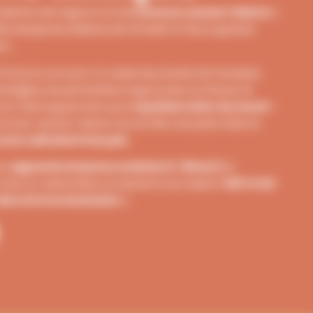
ondatrice de l’Agence AH, le
Concours Jeunes Talents
a
re les jeunes, désireux de s’investir et de progresser
on.
e 12 ans, le concours n’a cessé de prendre de l’ampleur.
estigieux, de partenaires toujours plus nombreux et
e d’un réel engouement pour
la préservation du savoir-
oncours Jeunes Talents a su se faire une place dans le
ours culinaires français
.
aux
apprentis et jeunes cuisiniers (-26ans)
en
chez un restaurateur proposant une cuisine
« 100% Fait
ire et la transmission ».