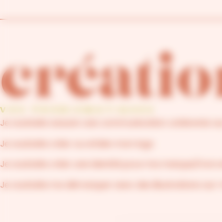
créatio
VOS PROBLEMATIQUES
Je souhaite assurer une communication cohérente su
Je souhaite créer ou refaire mon logo
Je souhaite créer une identité pour ma marque/mon e
Je souhaite me démarquer avec des illustrations sur