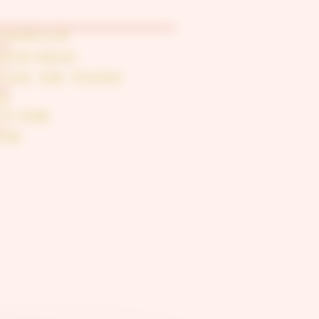
ISUELLE
APHIQUE
MISE EN PAGE
DE
TION
ON