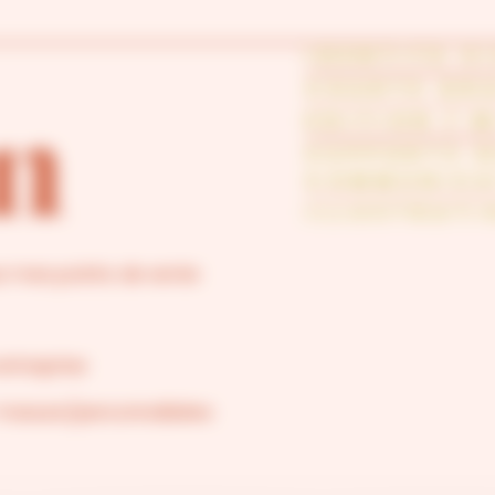
IDENTITE V
CHARTE GR
EDITION / 
n
SUPPORTS 
COMMUNICA
ILLUSTRATI
r mes points de vente
ntreprise
-mesure/personnalisées