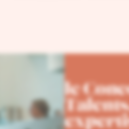
le Con
Talents
experti