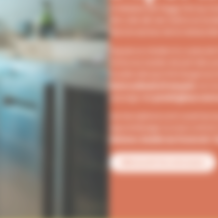
À l’initiative de Peggy Perrey, f
été créé afin de mettre en lumiè
dans le secteur de la restaurati
Depuis sa création il y a plus d
Grâce au soutien de parrains pr
investis ainsi qu’à l’émergenc
faire culinaire français
: le C
paysage des
prestigieux conc
Les inscriptions sont ouvertes 
apprentissage ou sous contrat 
Maison, basée sur le savoir-fa
découvrir le concours