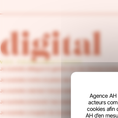
digital
VOS PROBLEMATIQUES
Je souhaite déléguer la gestion de mes réseaux socia
Je souhaite mettre en place des actions pour obtenir pl
Je souhaite valoriser mes produits via l’influence
Agence AH 
Je souhaite entretenir mes relations clients
acteurs comm
cookies afin 
Je souhaite conquérir de nouveaux prospects
AH d’en mesur