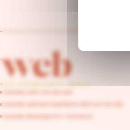
web
VOS PROBLEMATIQUES
e souhaite créer mon site web
e souhaite optimiser l’expérience client sur mon site
e souhaite développer le e-commerce