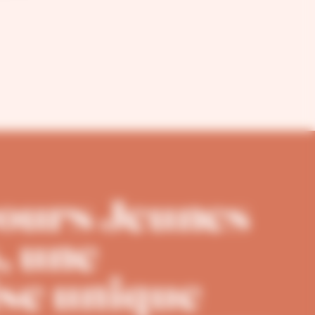
cours Jeunes
, une
se unique