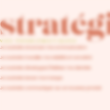
stratég
VOS PROBLEMATIQUES
Je souhaite structurer ma communication
Je souhaite travailler ma visibilité et notoriété
Je souhaite développer/fidéliser ma clientèle
Je souhaite lancer ma marque
Je souhaite communiquer sur un nouveau produit