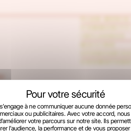
PLAN MEDIA
COMMUNITY
INFLUENCE
MAILING
SPONSORIS
CROWDFUND
ux
us de visibilité
s’engage à ne communiquer aucune donnée person
erciaux ou publicitaires. Avec votre accord, nous 
d’améliorer votre parcours sur notre site. Ils perme
er l’audience, la performance et de vous propose