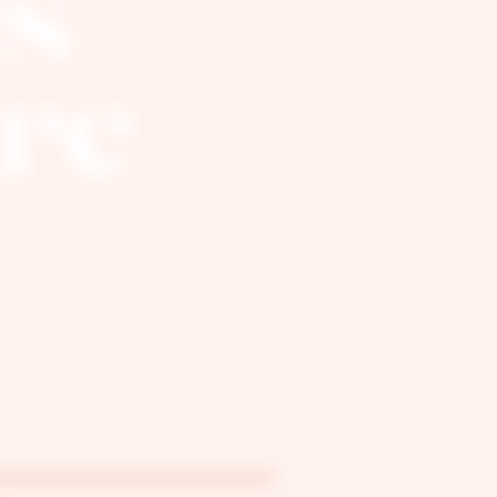
es
re