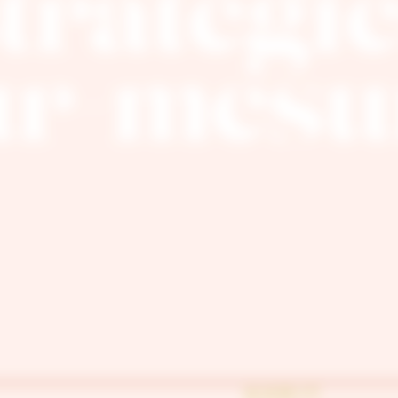
tratégi
ur-mesu
AUDIT