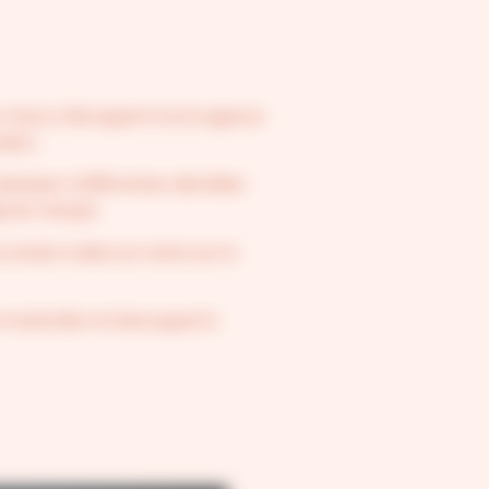
e-Gare a fait appel à notre agence
tion.
dresser à différentes clientèles
ge de marque.
 transformation et renforcer la
ommunication et des supports