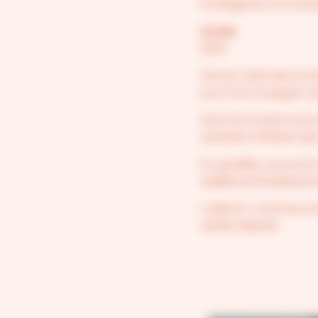
Stratégie de communica
Année
2026
Dans le cadre de la ré
pour l’accompagner dan
Nous avons ainsi conçu 
aussi bien d’affaires q
En parallèle, nous avon
visibilité de l’établissem
L’objectif : construire
visuels adaptés.