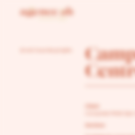
Agence AH Gestion du consentement
voir tous les projets
Camp
Cent
Client
Campanile PRIME Dijo
Services