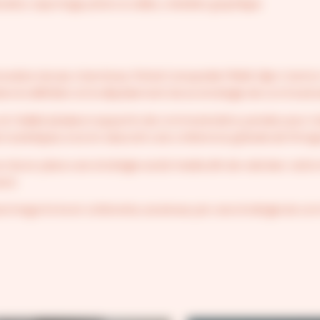
tion, reportage photo & vidéo, créatioin graphique
novation de ses chambres, l’hôtel Campanile PRIME Dijon Centr
s la définition et le déploiement de sa stratégie de communica
et réalisé plusieurs supports de communication, pensés pour s’a
ue touristiques, tout en assurant une cohérence globale de l’ima
s mis en place une stratégie social media afin de valoriser cette
ent.
 une image forte et cohérente, soutenue par une stratégie de c