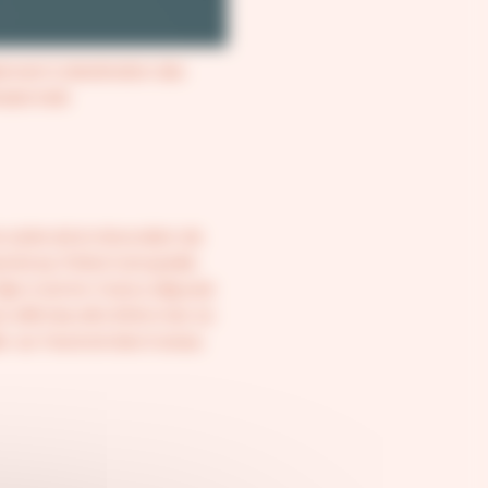
ement à destination des
ssionnels
 cadre de la rénovation de
mbres, l’hôtel Campanile
ijon Centre-Gare a disposé
rs affiches afin d’informer sa
le sur l’avancé des travaux.