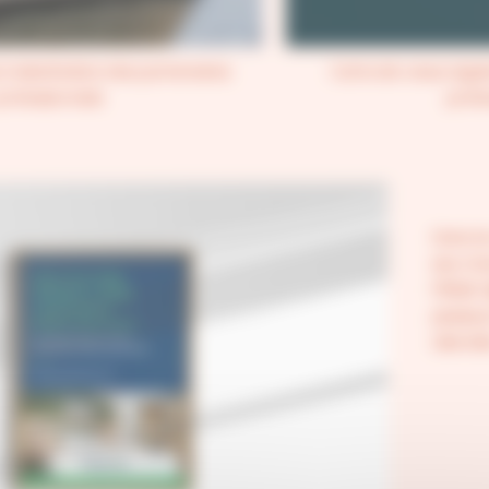
 à destination des partenaires
Carte de voeux égal
rofessionnels
profe
Dans le
ses cha
PRIME D
plusieu
clientè