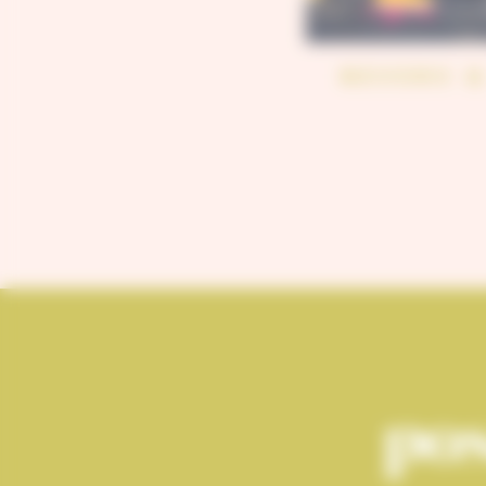
NEVERS 
pos