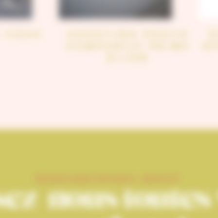
& VOUS
SHOOTING PHOTO
CAMPANILE PRIME
O
DIJON
RENCONTRONS-NOUS
ez-nous toutes