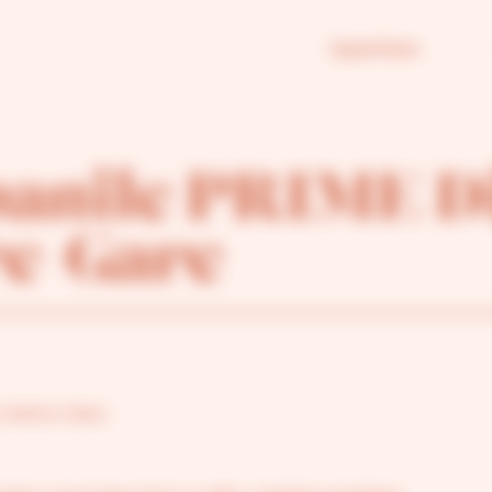
Expertises
anile PRIME D
re-Gare
n Centre-Gare